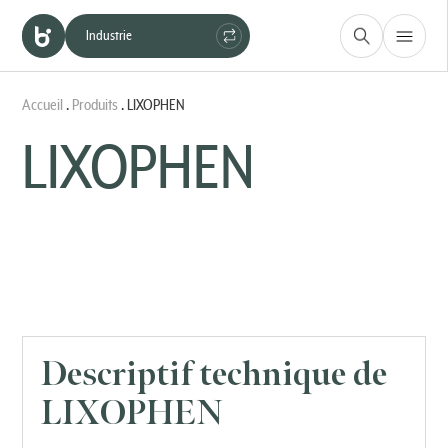
Industrie
Construction & Matériaux
Accueil
.
Produits
.
LIXOPHEN
Santé, Beauté & Nutrition
Hygiène & Protection
LIXOPHEN
Descriptif technique de
LIXOPHEN